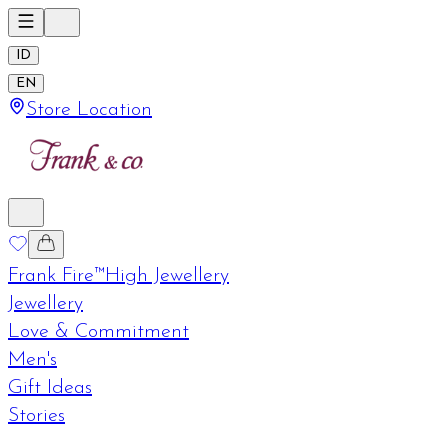
ID
EN
Store Location
Frank Fire™
High Jewellery
Jewellery
Love & Commitment
Men's
Gift Ideas
Stories