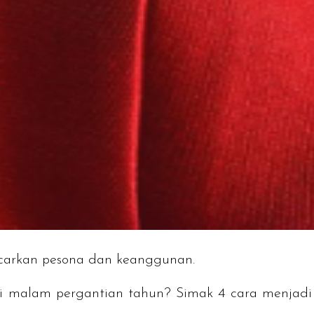
ncarkan pesona dan keanggunan.
 di malam pergantian tahun? Simak 4 cara menja