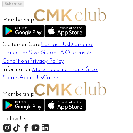
Subscribe
Membership
Customer Care
Contact Us
Diamond
Education
Size Guide
F.A.Q
Terms &
Conditions
Privacy Policy
Information
Store Location
Frank & co.
Stories
About Us
Career
Membership
Follow Us