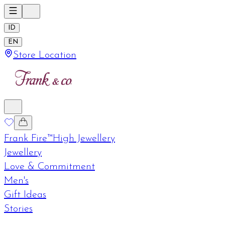
ID
EN
Store Location
Frank Fire™
High Jewellery
Jewellery
Love & Commitment
Men's
Gift Ideas
Stories