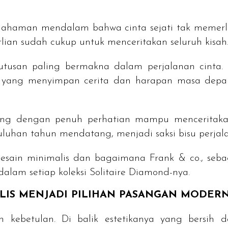
mahaman mendalam bahwa cinta sejati tak memerlu
rlian sudah cukup untuk menceritakan seluruh kisah
utusan paling bermakna dalam perjalanan cinta.
a yang menyimpan cerita dan harapan masa depan.
ng dengan penuh perhatian mampu menceritakan 
uluhan tahun mendatang, menjadi saksi bisu perjal
 desain minimalis dan bagaimana Frank & co., seb
lam setiap koleksi Solitaire Diamond-nya.
LIS MENJADI PILIHAN PASANGAN MODER
n kebetulan. Di balik estetikanya yang bersih 