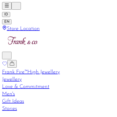
ID
EN
Store Location
Frank Fire™
High Jewellery
Jewellery
Love & Commitment
Men's
Gift Ideas
Stories