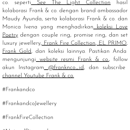
co. seperti
See The Light Collection
hasil
kolaborasi Frank & co. dengan
brand ambassador
Maudy Ayunda, serta kolaborasi Frank & co. dan
Monica Ivena yang menghadirkan
koleksi Love
Poetry
dengan
couple ring, promise ring
, dan set
luxury jewellery,
Frank Fire Collection
,
EL PRIMO
,
Frank Gold
, dan koleksi lainnya. Pastikan Anda
mengunjungi
website
resmi Frank & co.
,
follow
akun Instagram
@franknco_id
, dan
subscribe
channel
Youtube Frank & co.
#Frankandco
#FrankandcoJewellery
#FrankFireCollection