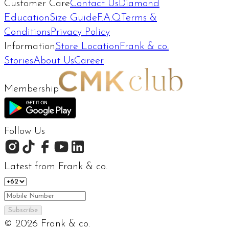
Customer Care
Contact Us
Diamond
Education
Size Guide
F.A.Q
Terms &
Conditions
Privacy Policy
Information
Store Location
Frank & co.
Stories
About Us
Career
Membership
Follow Us
Latest from Frank & co.
Subscribe
©
2026
Frank & co.