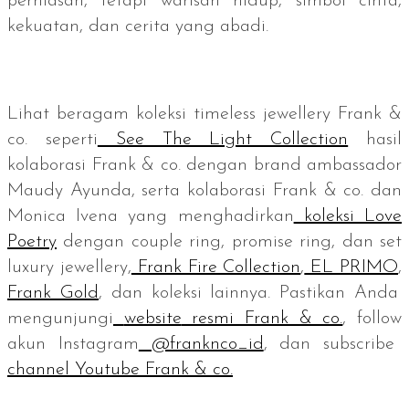
perhiasan, tetapi warisan hidup, simbol cinta,
kekuatan, dan cerita yang abadi.
Lihat beragam koleksi
timeless jewellery
Frank &
co. seperti
See The Light Collection
hasil
kolaborasi Frank & co. dengan
brand ambassador
Maudy Ayunda, serta kolaborasi Frank & co. dan
Monica Ivena yang menghadirkan
koleksi Love
Poetry
dengan
couple ring, promise ring
, dan set
luxury jewellery,
Frank Fire Collection
,
EL PRIMO
,
Frank Gold
, dan koleksi lainnya. Pastikan Anda
mengunjungi
website
resmi Frank & co.
,
follow
akun Instagram
@franknco_id
, dan
subscribe
channel
Youtube Frank & co.