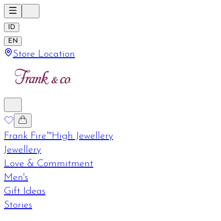
ID
EN
Store Location
Frank Fire™
High Jewellery
Jewellery
Love & Commitment
Men's
Gift Ideas
Stories