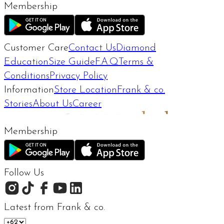
Membership
Customer Care
Contact Us
Diamond
Education
Size Guide
F.A.Q
Terms &
Conditions
Privacy Policy
Information
Store Location
Frank & co.
Stories
About Us
Career
Membership
Follow Us
Latest from Frank & co.