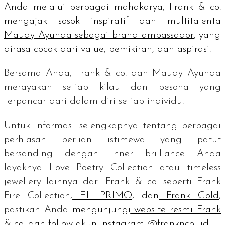
Anda melalui berbagai mahakarya, Frank & co.
mengajak sosok inspiratif dan multitalenta
Maudy Ayunda sebagai
brand ambassador
, yang
dirasa cocok dari
value
, pemikiran, dan aspirasi.
Bersama Anda, Frank & co. dan Maudy Ayunda
merayakan setiap kilau dan pesona yang
terpancar dari dalam diri setiap
individu.
Untuk informasi selengkapnya tentang berbagai
perhiasan berlian istimewa yang patut
bersanding dengan
inner brilliance
Anda
layaknya Love Poetry Collection atau
timeless
jewellery
lainnya dari Frank & co. seperti
Frank
Fire Collection,
EL PRIMO
, dan
Frank Gold
,
pastikan Anda
mengunjungi
website resmi Frank
& co.
dan
follow
akun Instagram
@franknco_id
.