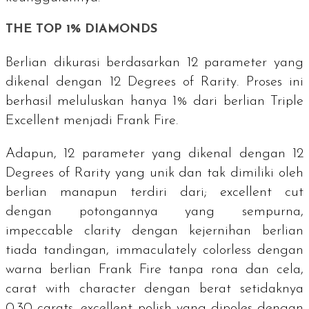
THE TOP 1% DIAMONDS
Berlian dikurasi berdasarkan 12 parameter yang
dikenal dengan
12 Degrees of Rarity
. Proses ini
berhasil meluluskan hanya 1% dari berlian
Triple
Excellent
menjadi Frank Fire.
Adapun, 12 parameter yang dikenal dengan
12
Degrees of Rarity
yang unik dan tak dimiliki oleh
berlian manapun terdiri dari;
excellent cut
dengan potongannya yang sempurna,
impeccable clarity
dengan kejernihan berlian
tiada tandingan,
immaculately colorless
dengan
warna berlian Frank Fire tanpa rona dan cela,
carat with character
dengan berat setidaknya
0.30
carats
,
excellent polish
yang dipoles dengan