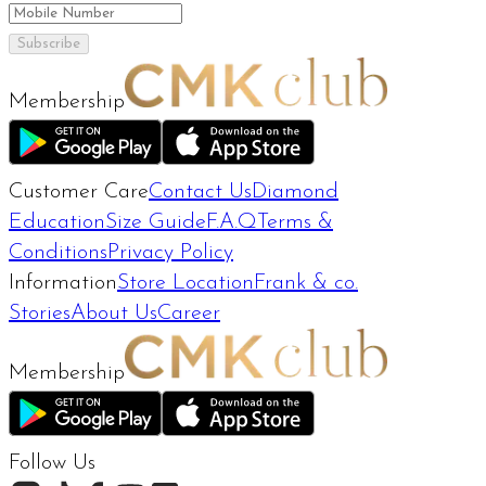
Subscribe
Membership
Customer Care
Contact Us
Diamond
Education
Size Guide
F.A.Q
Terms &
Conditions
Privacy Policy
Information
Store Location
Frank & co.
Stories
About Us
Career
Membership
Follow Us