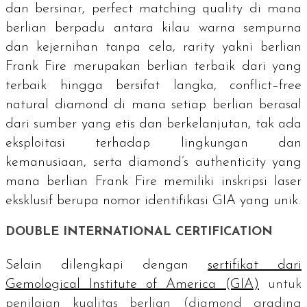
dan bersinar,
perfect matching quality
di mana
berlian berpadu antara kilau warna sempurna
dan kejernihan tanpa cela,
rarity
yakni berlian
Frank Fire merupakan berlian terbaik dari yang
terbaik hingga bersifat langka,
conflict–free
natural diamond
di mana setiap berlian berasal
dari sumber yang etis dan berkelanjutan, tak ada
eksploitasi terhadap lingkungan dan
kemanusiaan, serta
diamond’s authenticity y
ang
mana berlian Frank Fire memiliki inskripsi laser
eksklusif berupa nomor identifikasi GIA yang unik.
DOUBLE INTERNATIONAL CERTIFICATION
Selain dilengkapi dengan
sertifikat dari
Gemological Institute of America
(GIA)
untuk
penilaian kualitas berlian (
diamond grading