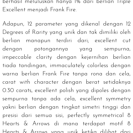
berhasil meluluskan hanya 1% dari berlian
Triple
Excellent
menjadi Frank Fire.
Adapun, 12 parameter yang dikenal dengan
12
Degrees of Rarity
yang unik dan tak dimiliki oleh
berlian manapun terdiri dari;
excellent cut
dengan potongannya yang sempurna,
impeccable clarity
dengan kejernihan berlian
tiada tandingan,
immaculately colorless
dengan
warna berlian Frank Fire tanpa rona dan cela,
carat with character
dengan berat setidaknya
0.30
carats
,
excellent polish
yang dipoles dengan
sempurna tanpa ada cela,
excellent symmetry
yakni berlian dengan tingkat simetri tinggi dan
presisi dari semua sisi,
perfectly symmetrical 8
Hearts & Arrows
di mana terdapat motif
8
Hearts & Arrows
yang unik ketika dilihat dari