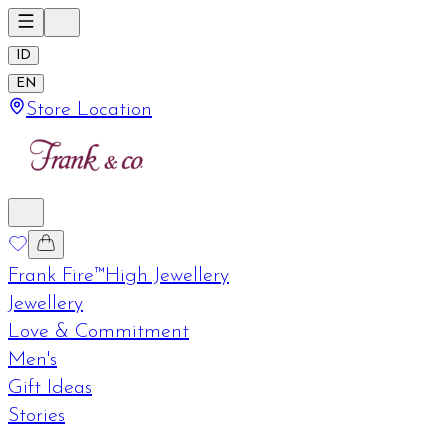
ID
EN
Store Location
Frank Fire™
High Jewellery
Jewellery
Love & Commitment
Men's
Gift Ideas
Stories