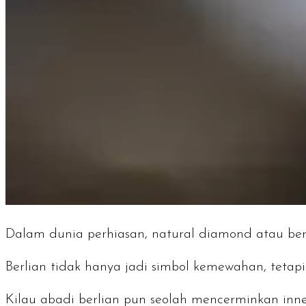
Dalam dunia perhiasan,
natural diamond
atau ber
Berlian tidak hanya jadi simbol kemewahan, tetap
Kilau abadi berlian pun seolah mencerminkan
inne