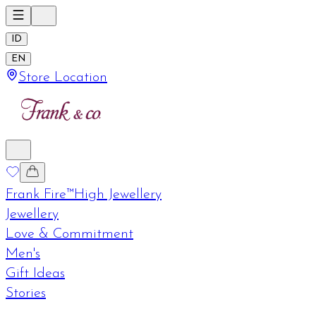
ID
EN
Store Location
Frank Fire™
High Jewellery
Jewellery
Love & Commitment
Men's
Gift Ideas
Stories