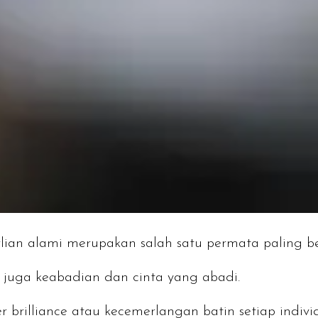
lian alami merupakan salah satu permata paling 
i juga keabadian dan cinta yang abadi.
r brilliance
atau kecemerlangan batin setiap indivi