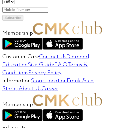
Subscribe
Membership
Customer Care
Contact Us
Diamond
Education
Size Guide
F.A.Q
Terms &
Conditions
Privacy Policy
Information
Store Location
Frank & co.
Stories
About Us
Career
Membership