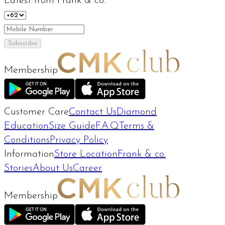
Latest from Frank & co.
Subscribe
Membership
Customer Care
Contact Us
Diamond
Education
Size Guide
F.A.Q
Terms &
Conditions
Privacy Policy
Information
Store Location
Frank & co.
Stories
About Us
Career
Membership