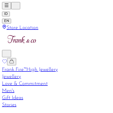
ID
EN
Store Location
Frank Fire™
High Jewellery
Jewellery
Love & Commitment
Men's
Gift Ideas
Stories