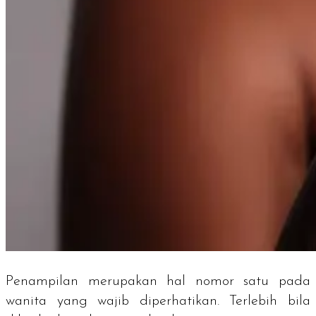
Penampilan merupakan hal nomor satu pada
wanita yang wajib diperhatikan. Terlebih bila