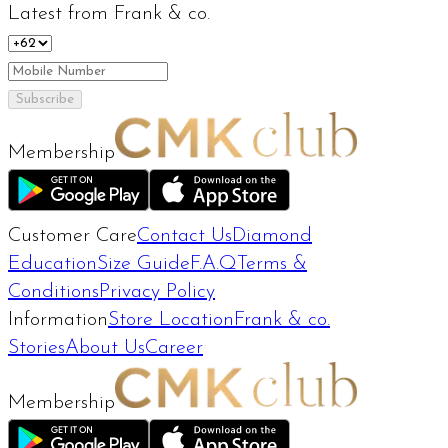
Latest from Frank & co.
Subscribe
Membership
Customer Care
Contact Us
Diamond
Education
Size Guide
F.A.Q
Terms &
Conditions
Privacy Policy
Information
Store Location
Frank & co.
Stories
About Us
Career
Membership