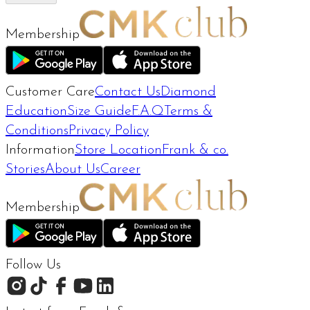
Membership
Customer Care
Contact Us
Diamond
Education
Size Guide
F.A.Q
Terms &
Conditions
Privacy Policy
Information
Store Location
Frank & co.
Stories
About Us
Career
Membership
Follow Us