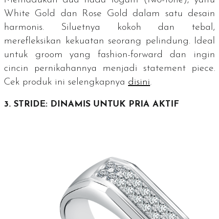
Memadukan dua nada logam (
two-tone
), yaitu
White Gold
dan
Rose Gold
dalam satu desain
harmonis. Siluetnya kokoh dan tebal,
merefleksikan kekuatan seorang pelindung. Ideal
untuk
groom
yang
fashion-forward
dan ingin
cincin pernikahannya menjadi
statement piece
.
Cek produk ini selengkapnya
disini
.
3. STRIDE: DINAMIS UNTUK PRIA AKTIF