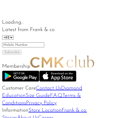
Loading...
Latest from Frank & co.
Subscribe
Membership
Customer Care
Contact Us
Diamond
Education
Size Guide
F.A.Q
Terms &
Conditions
Privacy Policy
Information
Store Location
Frank & co.
Stories
About Us
Career