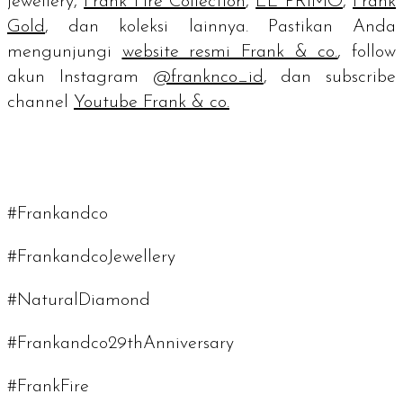
jewellery,
Frank Fire Collection
,
EL PRIMO
,
Frank
Gold
, dan koleksi lainnya. Pastikan Anda
mengunjungi
website resmi Frank & co.
, follow
akun Instagram
@franknco_id
, dan subscribe
channel
Youtube Frank & co.
#Frankandco
#FrankandcoJewellery
#NaturalDiamond
#Frankandco29thAnniversary
#FrankFire