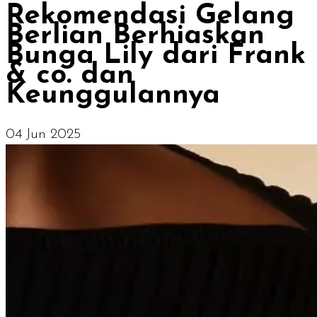
Rekomendasi Gelang
Berlian Berhiaskan
Bunga Lily dari Frank
& co. dan
Keunggulannya
04 Jun 2025