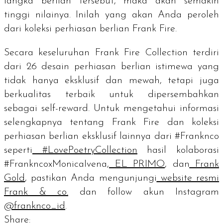
langka berlian tersebut, maka akan semakin
tinggi nilainya. Inilah yang akan Anda peroleh
dari koleksi perhiasan berlian Frank Fire.
Secara keseluruhan Frank Fire Collection terdiri
dari 26 desain perhiasan berlian istimewa yang
tidak hanya eksklusif dan mewah, tetapi juga
berkualitas terbaik untuk dipersembahkan
sebagai
self-reward
. Untuk mengetahui informasi
selengkapnya tentang Frank Fire dan koleksi
perhiasan berlian eksklusif lainnya dari #Franknco
seperti
#LovePoetryCollection
hasil kolaborasi
#FrankncoxMonicaIvena,
EL PRIMO
, dan
Frank
Gold
, pastikan Anda mengunjungi
website resmi
Frank & co.
dan
follow
akun Instagram
@franknco_id
.
Share: