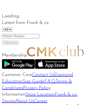
Loading...
Latest from Frank & co.
Subscribe
Membership
Customer Care
Contact Us
Diamond
Education
Size Guide
F.A.Q
Terms &
Conditions
Privacy Policy
Information
Store Location
Frank & co.
Stories
About Us
Career