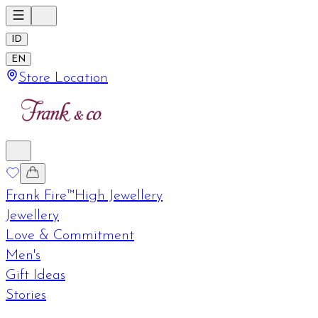
ID
EN
Store Location
Frank Fire™
High Jewellery
Jewellery
Love & Commitment
Men's
Gift Ideas
Stories