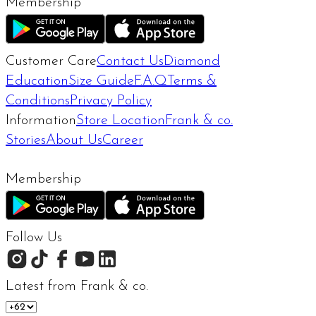
Membership
Customer Care
Contact Us
Diamond
Education
Size Guide
F.A.Q
Terms &
Conditions
Privacy Policy
Information
Store Location
Frank & co.
Stories
About Us
Career
Membership
Follow Us
Latest from Frank & co.