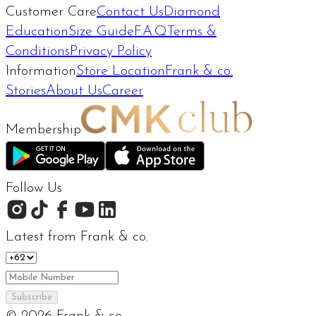
Customer Care
Contact Us
Diamond
Education
Size Guide
F.A.Q
Terms &
Conditions
Privacy Policy
Information
Store Location
Frank & co.
Stories
About Us
Career
Membership
Follow Us
Latest from Frank & co.
Subscribe
©
2026
Frank & co.