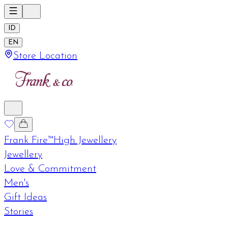
ID
EN
Store Location
Frank Fire™
High Jewellery
Jewellery
Love & Commitment
Men's
Gift Ideas
Stories