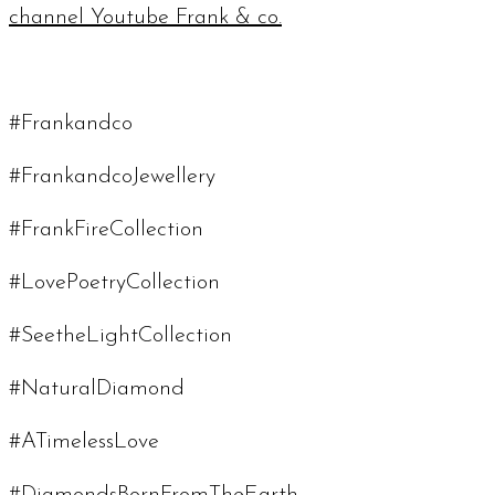
channel
Youtube Frank & co.
#Frankandco
#FrankandcoJewellery
#FrankFireCollection
#LovePoetryCollection
#SeetheLightCollection
#NaturalDiamond
#ATimelessLove
#DiamondsBornFromTheEarth