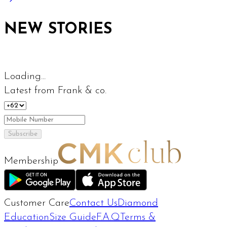
NEW STORIES
Loading...
Latest from Frank & co.
Subscribe
Membership
Customer Care
Contact Us
Diamond
Education
Size Guide
F.A.Q
Terms &