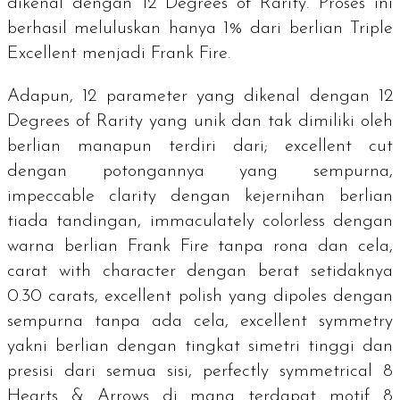
dikenal dengan
12 Degrees of Rarity
. Proses ini
berhasil meluluskan hanya 1% dari berlian
Triple
Excellent
menjadi Frank Fire.
Adapun, 12 parameter yang dikenal dengan
12
Degrees of Rarity
yang unik dan tak dimiliki oleh
berlian manapun terdiri dari;
excellent cut
dengan potongannya yang sempurna,
impeccable clarity
dengan kejernihan berlian
tiada tandingan,
immaculately colorless
dengan
warna berlian Frank Fire tanpa rona dan cela,
carat with character
dengan berat setidaknya
0.30
carats
,
excellent polish
yang dipoles dengan
sempurna tanpa ada cela,
excellent symmetry
yakni berlian dengan tingkat simetri tinggi dan
presisi dari semua sisi,
perfectly symmetrical 8
Hearts & Arrows
di mana terdapat motif
8