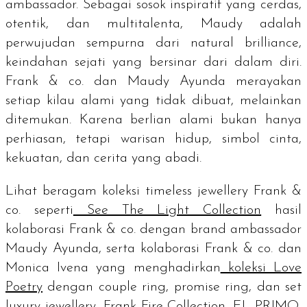
ambassador.
Sebagai sosok inspiratif yang cerdas,
otentik, dan multitalenta, Maudy adalah
perwujudan sempurna dari
natural brilliance
,
keindahan sejati yang bersinar dari dalam diri.
Frank & co. dan Maudy Ayunda merayakan
setiap kilau alami yang tidak dibuat, melainkan
ditemukan. Karena berlian alami bukan hanya
perhiasan, tetapi warisan hidup, simbol cinta,
kekuatan, dan cerita yang abadi.
Lihat beragam koleksi
timeless jewellery
Frank &
co. seperti
See The Light Collection
hasil
kolaborasi Frank & co. dengan
brand ambassador
Maudy Ayunda, serta kolaborasi Frank & co. dan
Monica Ivena yang menghadirkan
koleksi Love
Poetry
dengan
couple ring, promise ring
, dan set
luxury jewellery,
Frank Fire Collection
,
EL PRIMO
,