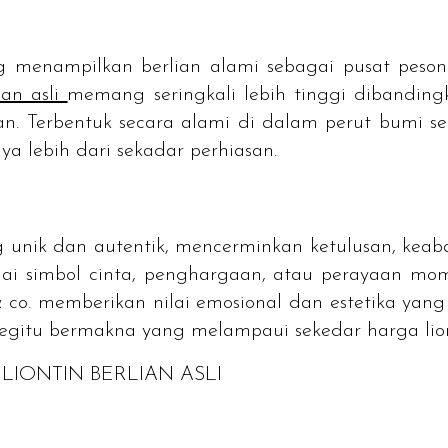
ang menampilkan berlian alami sebagai pusat pe
ian asli
memang seringkali lebih tinggi dibanding
auan. Terbentuk secara alami di dalam perut bumi se
nya lebih dari sekadar perhiasan.
ng unik dan autentik, mencerminkan ketulusan, ke
bagai simbol cinta, penghargaan, atau perayaan mo
k & co. memberikan nilai emosional dan estetika ya
 begitu bermakna yang melampaui sekedar harga liont
 LIONTIN BERLIAN ASLI