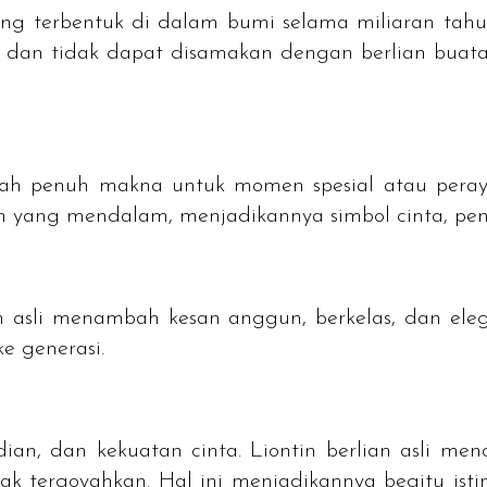
ang terbentuk di dalam bumi selama miliaran tahu
ia dan tidak dapat disamakan dengan berlian buat
adiah penuh makna untuk momen spesial atau pera
an yang mendalam, menjadikannya simbol cinta, p
n asli menambah kesan anggun, berkelas, dan ele
e generasi.
ian, dan kekuatan cinta. Liontin berlian asli menc
 tergoyahkan. Hal ini menjadikannya begitu istim