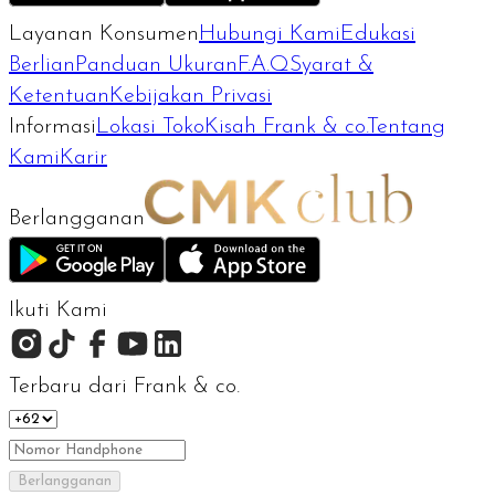
Layanan Konsumen
Hubungi Kami
Edukasi
Berlian
Panduan Ukuran
F.A.Q
Syarat &
Ketentuan
Kebijakan Privasi
Informasi
Lokasi Toko
Kisah Frank & co.
Tentang
Kami
Karir
Berlangganan
Ikuti Kami
Terbaru dari Frank & co.
Berlangganan