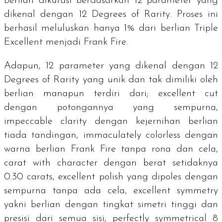
Berlian dikurasi berdasarkan 12 parameter yang
dikenal dengan
12 Degrees of Rarity
. Proses ini
berhasil meluluskan hanya 1% dari berlian
Triple
Excellent
menjadi Frank Fire.
Adapun, 12 parameter yang dikenal dengan
12
Degrees of Rarity
yang unik dan tak dimiliki oleh
berlian manapun terdiri dari;
excellent cut
dengan potongannya yang sempurna,
impeccable clarity
dengan kejernihan berlian
tiada tandingan,
immaculately colorless
dengan
warna berlian Frank Fire tanpa rona dan cela,
carat with character
dengan berat setidaknya
0.30
carats
,
excellent polish
yang dipoles dengan
sempurna tanpa ada cela,
excellent symmetry
yakni berlian dengan tingkat simetri tinggi dan
presisi dari semua sisi,
perfectly symmetrical 8