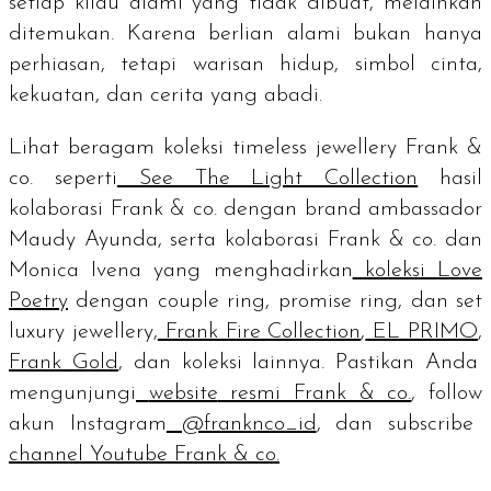
setiap kilau alami yang tidak dibuat, melainkan
ditemukan. Karena berlian alami bukan hanya
perhiasan, tetapi warisan hidup, simbol cinta,
kekuatan, dan cerita yang abadi.
Lihat beragam koleksi
timeless jewellery
Frank &
co. seperti
See The Light Collection
hasil
kolaborasi Frank & co. dengan
brand ambassador
Maudy Ayunda, serta kolaborasi Frank & co. dan
Monica Ivena yang menghadirkan
koleksi Love
Poetry
dengan
couple ring, promise ring
, dan set
luxury jewellery,
Frank Fire Collection
,
EL PRIMO
,
Frank Gold
, dan koleksi lainnya. Pastikan Anda
mengunjungi
website
resmi Frank & co.
,
follow
akun Instagram
@franknco_id
, dan
subscribe
channel
Youtube Frank & co.