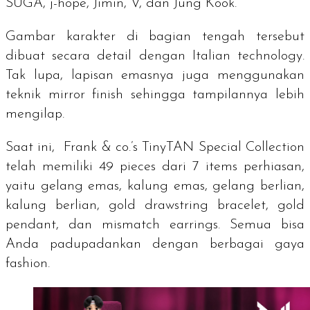
SUGA, j-hope, Jimin, V, dan Jung Kook.
Gambar karakter di bagian tengah tersebut
dibuat secara detail dengan
Italian technology
.
Tak lupa, lapisan emasnya juga menggunakan
teknik
mirror finish
sehingga tampilannya lebih
mengilap.
Saat ini,
Frank & co.’s TinyTAN Special Collection
telah memiliki 49
pieces
dari 7 items perhiasan,
yaitu gelang emas, kalung emas, gelang berlian,
kalung berlian
, gold drawstring bracelet, gold
pendant
, dan
mismatch earrings
. Semua bisa
Anda padupadankan dengan berbagai gaya
fashion
.