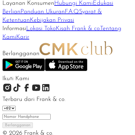
Layanan Konsumen
Hubungi Kami
Edukasi
Berlian
Panduan Ukuran
F.A.Q
Syarat &
Ketentuan
Kebijakan Privasi
Informasi
Lokasi Toko
Kisah Frank & co.
Tentang
Kami
Karir
Berlangganan
Ikuti Kami
Terbaru dari Frank & co.
Berlangganan
©
2026
Frank & co.