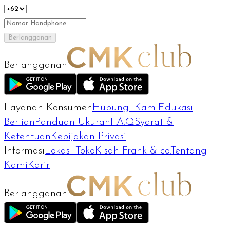
Berlangganan
Berlangganan
Layanan Konsumen
Hubungi Kami
Edukasi
Berlian
Panduan Ukuran
F.A.Q
Syarat &
Ketentuan
Kebijakan Privasi
Informasi
Lokasi Toko
Kisah Frank & co.
Tentang
Kami
Karir
Berlangganan