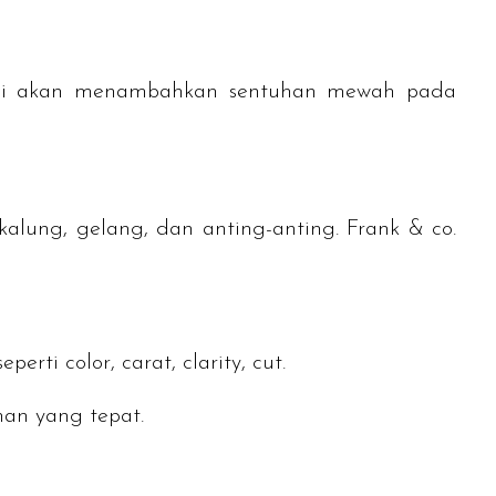
a. Ini akan menambahkan sentuhan mewah pada
kalung, gelang, dan anting-anting. Frank & co.
seperti
color
,
carat
,
clarity
,
cut
.
han yang tepat.