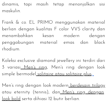
dinamis, tapi masih tetap menonjolkan sisi
maskulin.
Frank & co. EL PRIMO menggunakan material
berlian dengan kualitas F
color
VVS
clarity
dan
menambahkan kesan modern dengan
penggabungan material emas dan
black
rhodium
.
Koleksi
exclusive diamond jewellery
ini terdiri dari
3 variasi
Men’s ring
,
Men’s ring
dengan
look
simple
bermodel
solitaire
atau
solitaire plus
,
Men’s ring
dengan
look modern
berdesain
trilogy
atau
eternity
(
tennis
), dan
Men’s ring
dengan
look bold
serta dihiasi 12 butir berlian.