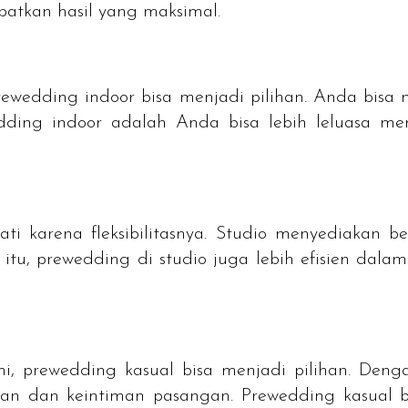
tkan hasil yang maksimal.
rewedding
indoor bisa menjadi pilihan. Anda bisa m
dding
indoor adalah Anda bisa lebih leluasa m
ti karena fleksibilitasnya. Studio menyediakan b
 itu,
prewedding
di studio juga lebih efisien dala
mi,
prewedding
kasual bisa menjadi pilihan. Den
maan dan keintiman pasangan.
Prewedding
kasual b