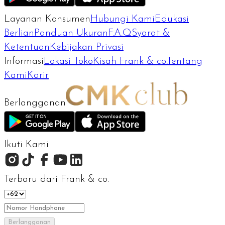
Layanan Konsumen
Hubungi Kami
Edukasi
Berlian
Panduan Ukuran
F.A.Q
Syarat &
Ketentuan
Kebijakan Privasi
Informasi
Lokasi Toko
Kisah Frank & co.
Tentang
Kami
Karir
Berlangganan
Ikuti Kami
Terbaru dari Frank & co.
Berlangganan