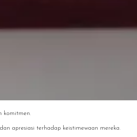
an komitmen.
 dan apresiasi terhadap keistimewaan mereka.