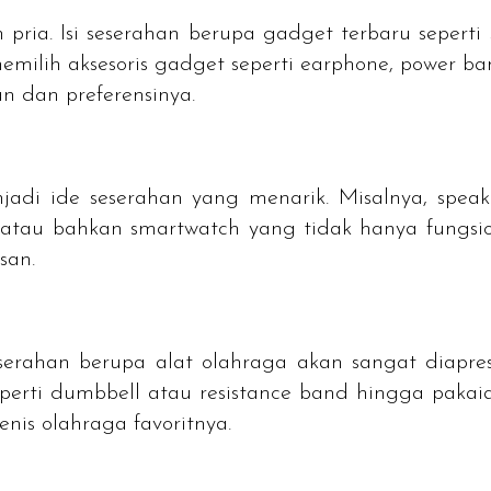
 pria. Isi seserahan berupa
gadget
terbaru seperti
emilih aksesoris
gadget
seperti
earphone,
power ba
n dan preferensinya.
enjadi ide seserahan yang menarik. Misalnya,
speak
, atau bahkan
smartwatch
yang tidak hanya fungsio
san.
erahan berupa alat olahraga akan sangat diapres
perti
dumbbell
atau
resistance band
hingga pakaia
nis olahraga favoritnya.