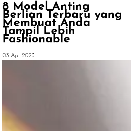
8 Model Anting
Berlian Terbaru yang
Membuat Anda
Tampil Lebih
Fashionable
03 Apr 2023