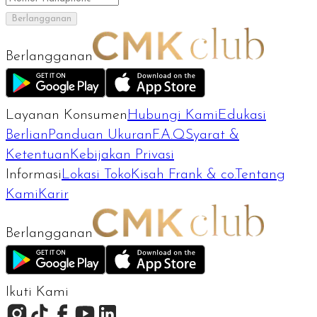
Berlangganan
Berlangganan
Layanan Konsumen
Hubungi Kami
Edukasi
Berlian
Panduan Ukuran
F.A.Q
Syarat &
Ketentuan
Kebijakan Privasi
Informasi
Lokasi Toko
Kisah Frank & co.
Tentang
Kami
Karir
Berlangganan
Ikuti Kami