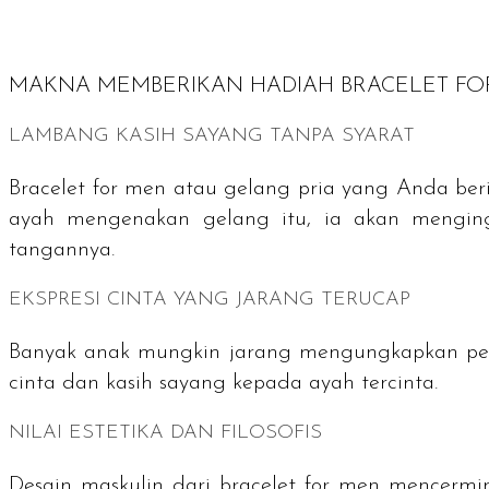
MAKNA MEMBERIKAN HADIAH
BRACELET F
LAMBANG KASIH SAYANG TANPA SYARAT
Bracelet for men
atau gelang pria yang Anda beri
ayah mengenakan gelang itu, ia akan mengin
tangannya.
EKSPRESI CINTA YANG JARANG TERUCAP
Banyak anak mungkin jarang mengungkapkan pera
cinta dan kasih sayang kepada ayah tercinta.
NILAI ESTETIKA DAN FILOSOFIS
Desain maskulin dari
bracelet for men
mencermink