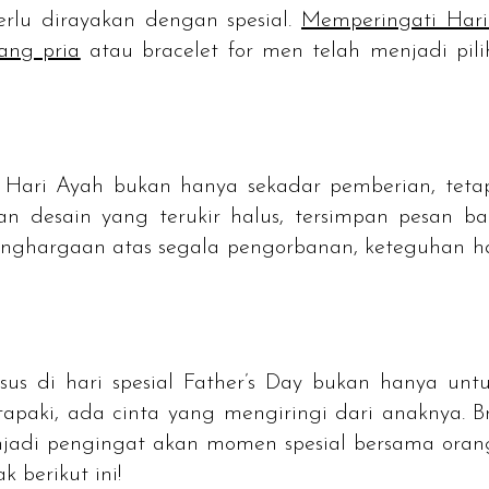
rlu dirayakan dengan spesial.
Memperingati Hari
ang pria
atau
bracelet for men
telah menjadi pili
 Hari Ayah bukan hanya sekadar pemberian, teta
 desain yang terukir halus, tersimpan pesan ba
nghargaan atas segala pengorbanan, keteguhan ha
us di hari spesial
Father’s Day
bukan hanya untu
apaki, ada cinta yang mengiringi dari anaknya.
B
jadi pengingat akan momen spesial bersama oran
 berikut ini!