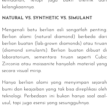
keindahan, tetapi juga bukti otentik dari
kelangkaannya.
NATURAL
VS.
SYNTHETIC
VS.
SIMULANT
Mengenali batu berlian asli sangatlah penting.
Berlian alami (
natural diamond
) berbeda dari
berlian buatan (
lab-grown diamonds
) atau tiruan
(
diamond simulants
). Berlian buatan dibuat di
laboratorium, sementara tiruan seperti
Cubic
Zirconia
atau
moissanite
hanyalah material yang
secara visual mirip.
Hanya berlian alami yang menyimpan sejarah
bumi dan keajaiban yang tak bisa direplikasi oleh
teknologi. Perbedaan ini bukan hanya soal asal-
usul, tapi juga esensi yang sesungguhnya.