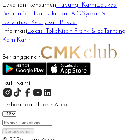
Layanan Konsumen
Hubungi Kami
Edukasi
Berlian
Panduan Ukuran
F.A.Q
Syarat &
Ketentuan
Kebijakan Privasi
Informasi
Lokasi Toko
Kisah Frank & co.
Tentang
Kami
Karir
Berlangganan
Ikuti Kami
Terbaru dari Frank & co.
Berlangganan
©
2026
Frank & co.