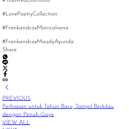
#YouAreaDiamond
#LovePoetryCollection
#FrankandcoxMonicaIvena
#FrankandcoxMaudyAyunda
Share:
PREVIOUS
Perhiasan untuk Tahun Baru, Tampil Berkilau
dengan Penuh Gaya
VIEW ALL