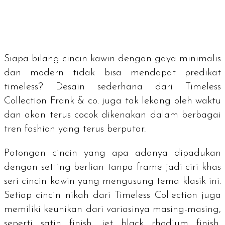
Siapa bilang cincin kawin dengan gaya minimalis
dan modern tidak bisa mendapat predikat
timeless
? Desain sederhana dari
Timeless
Collection
Frank & co. juga tak lekang oleh waktu
dan akan terus cocok dikenakan dalam berbagai
tren
fashion
yang terus berputar.
Potongan cincin yang apa adanya dipadukan
dengan
setting
berlian tanpa
frame
jadi ciri khas
seri cincin kawin yang mengusung tema klasik ini.
Setiap cincin nikah dari
Timeless Collection
juga
memiliki keunikan dari variasinya masing-masing,
seperti satin
finish
,
jet black rhodium finish
,