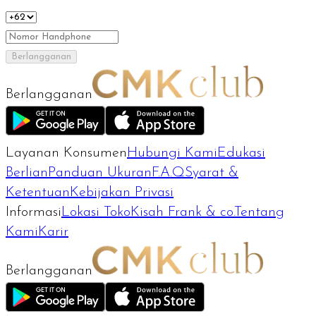
Berlangganan
Berlangganan
Layanan Konsumen
Hubungi Kami
Edukasi
Berlian
Panduan Ukuran
F.A.Q
Syarat &
Ketentuan
Kebijakan Privasi
Informasi
Lokasi Toko
Kisah Frank & co.
Tentang
Kami
Karir
Berlangganan