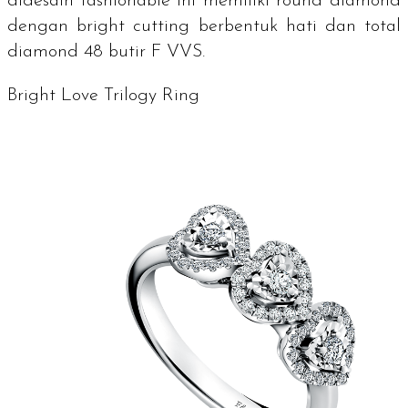
didesain
fashionable
ini memiliki
round diamond
dengan
bright cutting
berbentuk hati dan total
diamond
48 butir F VVS.
Bright Love Trilogy Ring