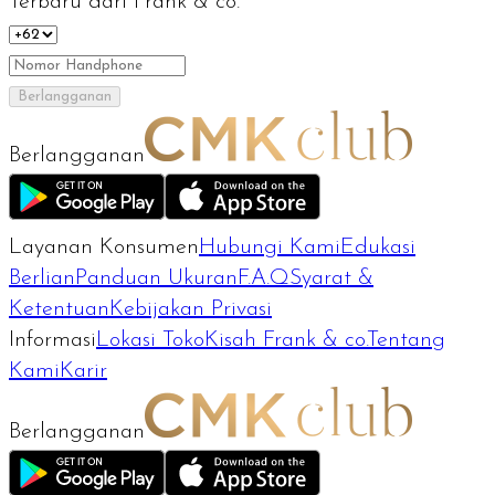
Terbaru dari Frank & co.
Berlangganan
Berlangganan
Layanan Konsumen
Hubungi Kami
Edukasi
Berlian
Panduan Ukuran
F.A.Q
Syarat &
Ketentuan
Kebijakan Privasi
Informasi
Lokasi Toko
Kisah Frank & co.
Tentang
Kami
Karir
Berlangganan