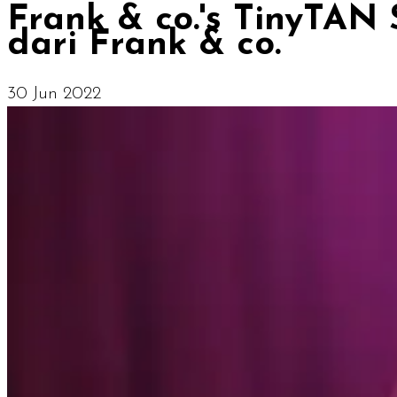
Frank & co.'s TinyTAN 
dari Frank & co.
30 Jun 2022