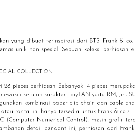
n yang dibuat terinspirasi dari BTS. Frank & c
 emas unik nan spesial. Sebuah koleksi perhiasa
PECIAL COLLECTION
ri 28
pieces
perhiasan. Sebanyak 14 pieces merupaka
ewakili ketujuh karakter TinyTAN yaitu RM, Jin, SU
gunakan kombinas
i paper clip chain
dan
cable cha
atau rantai ini hanya tersedia untuk
Frank & co.'s 
NC (
Computer Numerical Control
), mesin grafir te
 tambahan detail
pendant
ini, perhiasan dari
Frank