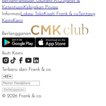
Berlian
Panduan Ukuran
F.A.Q
Syarat &
Ketentuan
Kebijakan Privasi
Informasi
Lokasi Toko
Kisah Frank & co.
Tentang
Kami
Karir
Berlangganan
Ikuti Kami
Terbaru dari Frank & co.
Berlangganan
©
2026
Frank & co.