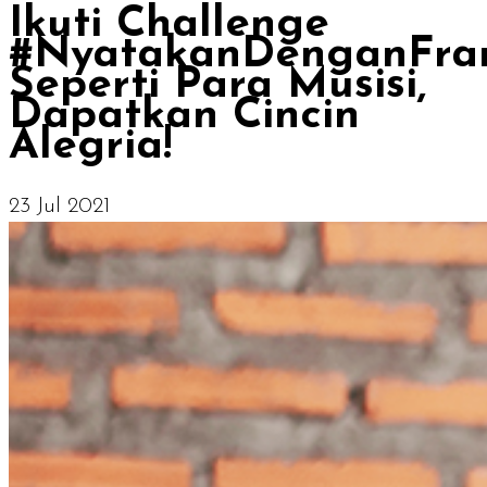
Ikuti Challenge
#NyatakanDenganFra
Seperti Para Musisi,
Dapatkan Cincin
Alegria!
23 Jul 2021