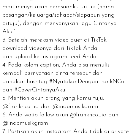
mau menyatakan perasaanku untuk (nama
pasangan/keluarga/sahabat/siapapun yang
dituju), dengan menyanyikan lagu Cintanya
Aku.”
Setelah merekam video duet di TikTok,
download
videonya dari TikTok Anda
dan
upload
ke Instagram
feed
Anda
Pada kolom caption, Anda bisa menulis
kembali pernyataan cinta tersebut dan
gunakan
hashtag
#NyatakanDenganFrankNCo
dan #CoverCintanyaAku
Mention
akun orang yang kamu tuju,
@franknco_id dan @indomusikgram
Anda wajib
follow
akun @franknco_id dan
@indomusikgram
Pastikan akun Instagram Anda tidak di-
private