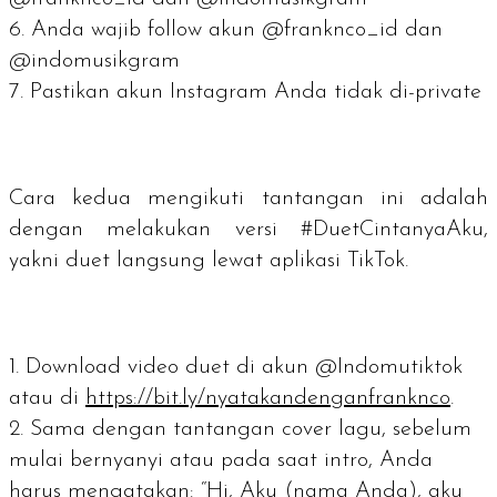
Anda wajib
follow
akun @franknco_id dan
@indomusikgram
Pastikan akun Instagram Anda tidak di-
private
Cara kedua
mengikuti tantangan ini adalah
dengan melakukan versi #DuetCintanyaAku,
yakni
duet langsung
lewat aplikasi TikTok.
Download
video duet di akun @Indomutiktok
atau di
https://bit.ly/nyatakandenganfranknco
.
Sama dengan tantangan cover lagu, sebelum
mulai bernyanyi atau pada saat intro, Anda
harus mengatakan: “Hi, Aku (nama Anda), aku