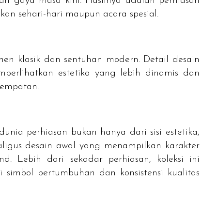
dan gaya masa kini. Hasilnya adalah perhiasan
an sehari-hari maupun acara spesial.
en klasik dan sentuhan modern. Detail desain
erlihatkan estetika yang lebih dinamis dan
sempatan.
unia perhiasan bukan hanya dari sisi estetika,
aligus desain awal yang menampilkan karakter
and
. Lebih dari sekadar perhiasan, koleksi ini
simbol pertumbuhan dan konsistensi kualitas