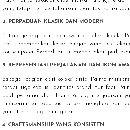
tidak hanya sekadar diperlihatkan ulang, tetapi
yang tetap mempertahankan identitas ikoniknya, 
2. PERPADUAN KLASIK DAN MODERN
Setiap gelang dan cincin wanita dalam koleksi 
klasik memberikan kesan elegan yang tak leka
kontemporer. Perpaduan ini menciptakan perhiasan
3. REPRESENTASI PERJALANAN DAN IKON AW
Sebagai bagian dari koleksi arsip, Palma merepre
tetapi juga evolusi identitas
brand
.
Fun fact
, Pal
bold
pertama dari Frank & co., menjadikanny
mencerminkan dedikasi dalam menghadirkan kary
yang terus dijaga hingga kini.
4.
CRAFTSMANSHIP
YANG KONSISTEN