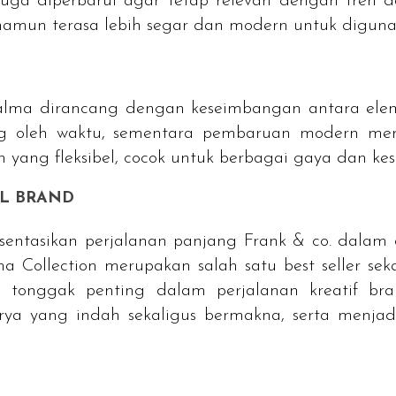
 juga diperbarui agar tetap relevan dengan tren 
namun terasa lebih segar dan modern untuk digunak
Palma dirancang dengan keseimbangan antara elem
ng oleh waktu, sementara pembaruan modern memp
 yang fleksibel, cocok untuk berbagai gaya dan ke
AL
BRAND
sentasikan perjalanan panjang Frank & co. dalam d
ma Collection merupakan salah satu
best seller
sek
a tonggak penting dalam perjalanan kreatif
br
a yang indah sekaligus bermakna, serta menjadi 