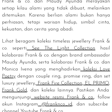
Frank & co. dan Maudy Ayunda merayakan
setiap kilau alami yang tidak dibuat, melainkan
ditemukan. Karena berlian alami bukan hanya
perhiasan, tetapi warisan hidup, simbol cinta,
kekuatan, dan cerita yang abadi.
Lihat beragam koleksi
timeless jewellery
Frank &
co. seperti
See The Light Collection
hasil
kolaborasi Frank & co. dengan
brand ambassador
Maudy Ayunda, serta kolaborasi Frank & co. dan
Monica Ivena yang menghadirkan
koleksi Love
Poetry
dengan
couple ring, promise ring
, dan set
luxury jewellery,
Frank Fire Collection
,
EL PRIMO
,
Frank Gold
, dan koleksi lainnya. Pastikan Anda
mengunjungi
website
resmi Frank & co.
,
follow
akun Instagram
@franknco_id
, dan
subscribe
channel
Youtube Frank & co.