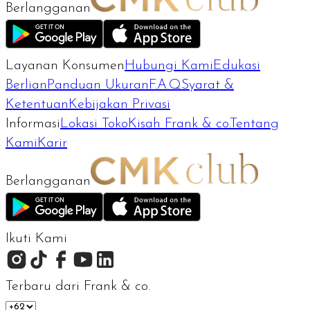
Berlangganan
Layanan Konsumen
Hubungi Kami
Edukasi
Berlian
Panduan Ukuran
F.A.Q
Syarat &
Ketentuan
Kebijakan Privasi
Informasi
Lokasi Toko
Kisah Frank & co.
Tentang
Kami
Karir
Berlangganan
Ikuti Kami
Terbaru dari Frank & co.