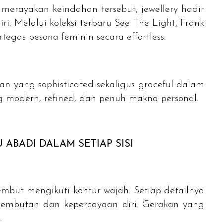
k merayakan keindahan tersebut,
jewellery
hadir
i. Melalui koleksi terbaru See The Light, Frank
tegas pesona feminin secara
effortless
.
ilan yang
sophisticated
sekaligus
graceful
dalam
ng modern,
refined
, dan penuh makna personal.
ABADI DALAM SETIAP SISI
but mengikuti kontur wajah. Setiap detailnya
lembutan dan kepercayaan diri. Gerakan yang
.