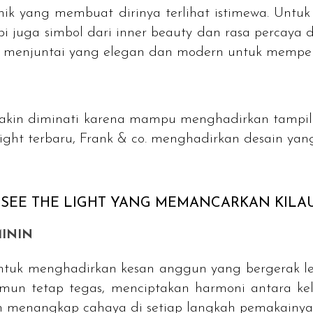
ik yang membuat dirinya terlihat istimewa. Untu
juga simbol dari inner beauty dan rasa percaya dir
 menjuntai yang elegan dan modern untuk memper
emakin diminati karena mampu menghadirkan tamp
Light terbaru, Frank & co. menghadirkan desain ya
SEE THE LIGHT YANG MEMANCARKAN KILAU 
MININ
tuk menghadirkan kesan anggun yang bergerak lem
mun tetap tegas, menciptakan harmoni antara ke
lah menangkap cahaya di setiap langkah pemakainya