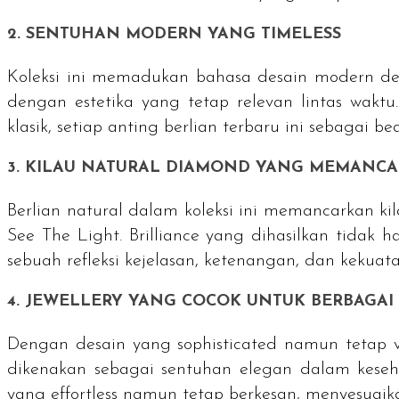
2. SENTUHAN MODERN YANG
TIMELESS
Koleksi ini memadukan bahasa desain modern d
dengan estetika yang tetap relevan lintas wak
klasik, setiap anting berlian terbaru ini sebagai
be
3. KILAU
NATURAL DIAMOND
YANG MEMANC
Berlian natural dalam koleksi ini memancarkan 
See The Light.
Brilliance
yang dihasilkan tidak h
sebuah refleksi kejelasan, ketenangan, dan kekuata
4.
JEWELLERY
YANG COCOK UNTUK BERBAGAI
Dengan desain yang
sophisticated
namun tetap
dikenakan sebagai sentuhan elegan dalam keseh
yang
effortless
namun tetap berkesan, menyesuaika