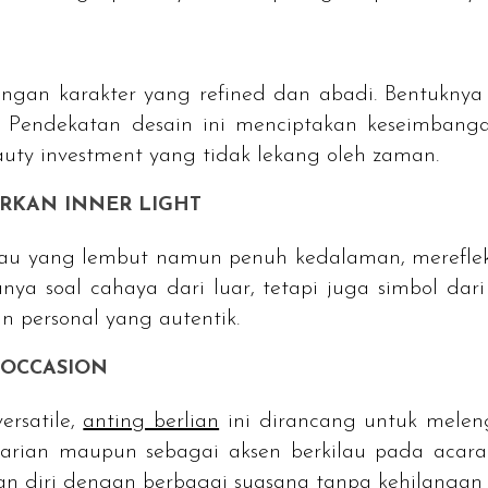
engan karakter yang
refined
dan abadi. Bentuknya 
tu. Pendekatan desain ini menciptakan keseimba
auty investment
yang tidak lekang oleh zaman.
ARKAN
INNER LIGHT
kilau yang lembut namun penuh kedalaman, merefle
anya soal cahaya dari luar, tetapi juga simbol dar
n personal yang autentik.
OCCASION
versatile
,
anting berlian
ini dirancang untuk melen
arian maupun sebagai aksen berkilau pada acara 
n diri dengan berbagai suasana tanpa kehilangan i