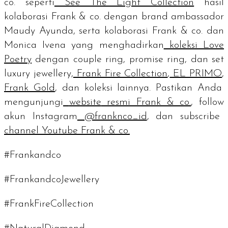
co. seperti
See The Light Collection
hasil
kolaborasi Frank & co. dengan
brand ambassador
Maudy Ayunda, serta kolaborasi Frank & co. dan
Monica Ivena yang menghadirkan
koleksi Love
Poetry
dengan
couple ring, promise ring
, dan set
luxury jewellery,
Frank Fire Collection
,
EL PRIMO
,
Frank Gold
, dan koleksi lainnya. Pastikan Anda
mengunjungi
website
resmi Frank & co.
,
follow
akun Instagram
@franknco_id
, dan
subscribe
channel
Youtube Frank & co.
#Frankandco
#FrankandcoJewellery
#FrankFireCollection