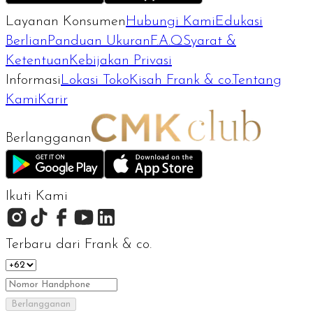
Layanan Konsumen
Hubungi Kami
Edukasi
Berlian
Panduan Ukuran
F.A.Q
Syarat &
Ketentuan
Kebijakan Privasi
Informasi
Lokasi Toko
Kisah Frank & co.
Tentang
Kami
Karir
Berlangganan
Ikuti Kami
Terbaru dari Frank & co.
Berlangganan