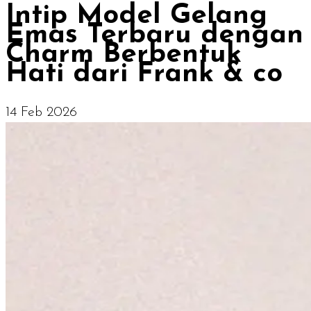
Intip Model Gelang
Emas Terbaru dengan
Charm Berbentuk
Hati dari Frank & co
14 Feb 2026