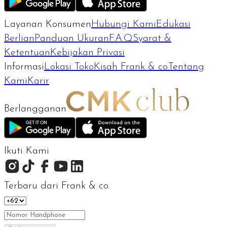
Layanan Konsumen
Hubungi Kami
Edukasi
Berlian
Panduan Ukuran
F.A.Q
Syarat &
Ketentuan
Kebijakan Privasi
Informasi
Lokasi Toko
Kisah Frank & co.
Tentang
Kami
Karir
Berlangganan
Ikuti Kami
Terbaru dari Frank & co.