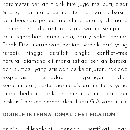
Parameter berlian Frank Fire juga meliputi;
clear
& bright
di mana berlian terlihat jernih, bersih,
dan bersinar,
perfect matching quality
di mana
berlian berpadu antara kilau warna sempurna
dan kejernihan tanpa cela,
rarity
yakni berlian
Frank Fire merupakan berlian terbaik dari yang
terbaik hingga bersifat langka,
conflict–free
natural diamond
di mana setiap berlian berasal
dari sumber yang etis dan berkelanjutan, tak ada
eksploitasi terhadap lingkungan dan
kemanusiaan, serta
diamond’s authenticity y
ang
mana berlian Frank Fire memiliki inskripsi laser
eksklusif berupa nomor identifikasi GIA yang unik.
DOUBLE INTERNATIONAL CERTIFICATION
Selain dilengkapi dengan
sertifikat dari