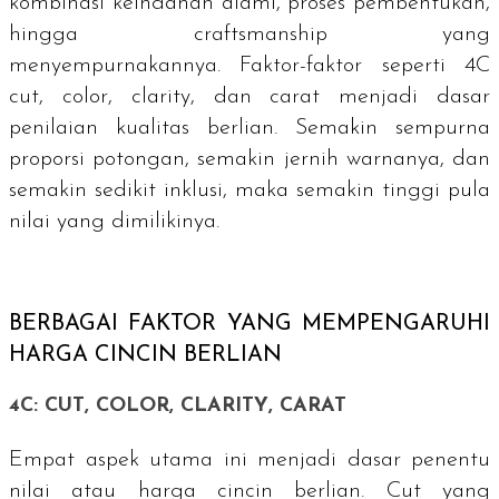
kombinasi keindahan alami, proses pembentukan,
hingga
craftsmanship
yang
menyempurnakannya. Faktor-faktor seperti 4C
cut
,
color
,
clarity
, dan carat menjadi dasar
penilaian kualitas berlian. Semakin sempurna
proporsi potongan, semakin jernih warnanya, dan
semakin sedikit inklusi, maka semakin tinggi pula
nilai yang dimilikinya.
BERBAGAI FAKTOR YANG MEMPENGARUHI
HARGA CINCIN BERLIAN
4C:
CUT
,
COLOR
,
CLARITY
,
CARAT
Empat aspek utama ini menjadi dasar penentu
nilai atau harga cincin berlian.
Cut
yang