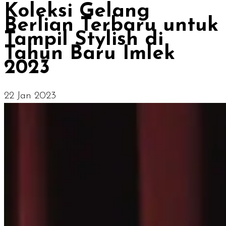
Koleksi Gelang
Berlian Terbaru untuk
Tampil Stylish di
Tahun Baru Imlek
2023
22 Jan 2023