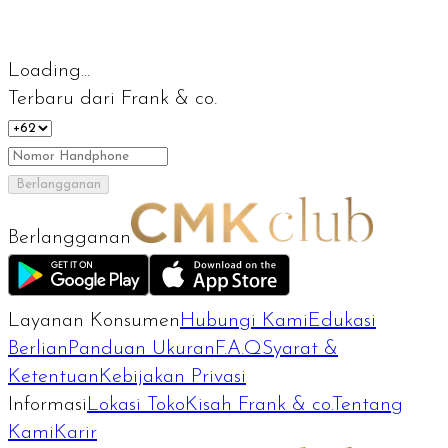
Loading...
Terbaru dari Frank & co.
Berlangganan
Berlangganan
Layanan Konsumen
Hubungi Kami
Edukasi
Berlian
Panduan Ukuran
F.A.Q
Syarat &
Ketentuan
Kebijakan Privasi
Informasi
Lokasi Toko
Kisah Frank & co.
Tentang
Kami
Karir