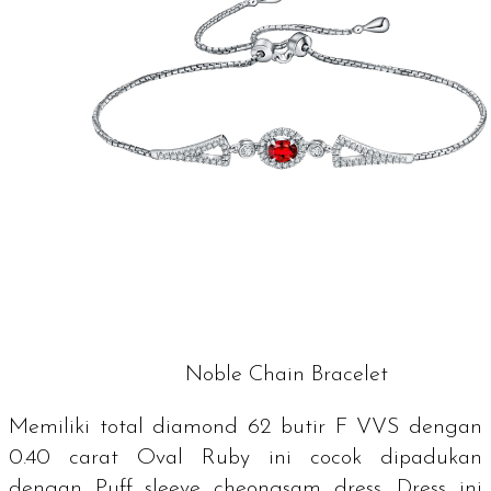
Noble Chain Bracelet
Memiliki total
diamond
62 butir F VVS dengan
0.40 carat Oval
Ruby
ini cocok dipadukan
dengan
Puff sleeve cheongsam dress
.
Dress
ini